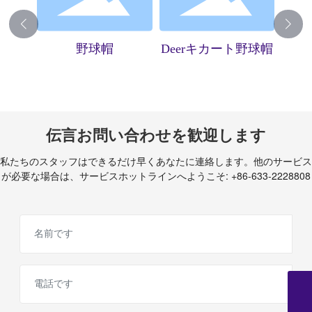
ニット
野球帽
Deerキカート野球帽
DI
伝言お問い合わせを歓迎します
私たちのスタッフはできるだけ早くあなたに連絡します。他のサービス
が必要な場合は、サービスホットラインへようこそ:
+86-633-2228808
Eメール
trade@sdsurmount.com
電話