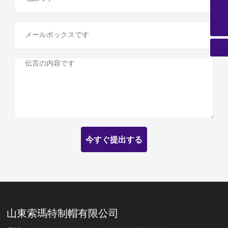
trade@sdsurmount.com
電話
+86-633-2228808
今すぐ提出する
山東索瑪特制帽有限公司